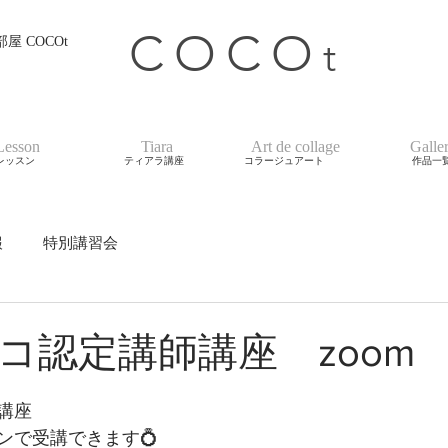
COCO
t
 COCOt
Lesson
Tiara
Art de collage
Galle
レッスン
ティアラ講座
コラージュアート
作品一
報
特別講習会
コ認定講師講座 zoom
講座　
ンで受講できます💍