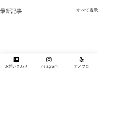
すべて表示
最新記事
お問い合わせ
Instagram
アメブロ
グルー継ぎ レッスン
2023年11月27日 グルー継ぎ認
定講師のライセンスを 取得致
コメント
娘のために
しました。 グルー継ぎ認定講
座からスタート致します。 対