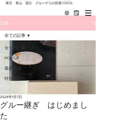
東京 青山 国立 グルーデコの部屋 COCOt
記事
全ての記事
全ての記事
POP-UP
最新情報
特別講習会
2024年1月7日
グルー継ぎ はじめまし
た