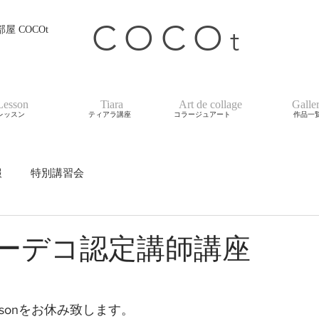
COCO
t
 COCOt
Lesson
Tiara
Art de collage
Galle
レッスン
ティアラ講座
コラージュアート
作品一
報
特別講習会
ルーデコ認定講師講座
ssonをお休み致します。