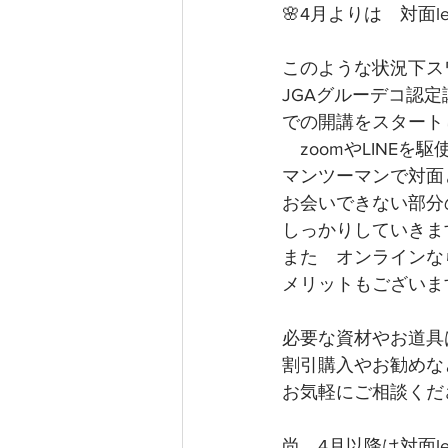
🌸4月よりは　対面l
このような状況下ス
JGAグルーデコ認
での開講をスタート
　zoomやLINEを
マンツーマンで対面
お会いできない部分
しっかりしていきま
また　オンラインな
メリットもございま
必要な資材やお道具
割引購入やお勧めな
お気軽にご相談くだ
尚　4月以降は対面le