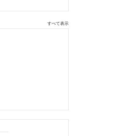
すべて表示
ー継ぎ レッスン
3年11月27日 グルー継ぎ認定