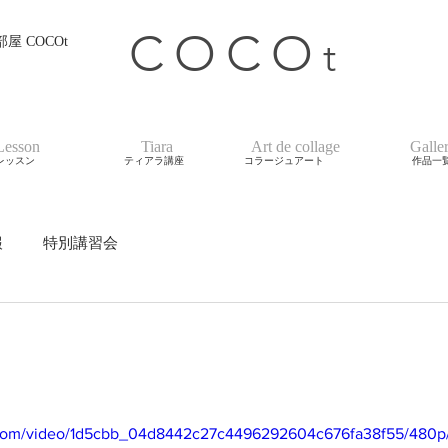
COCO
t
 COCOt
Lesson
Tiara
Art de collage
Galle
レッスン
ティアラ講座
コラージュアート
作品一
報
特別講習会
ic.com/video/1d5cbb_04d8442c27c4496292604c676fa38f55/480p